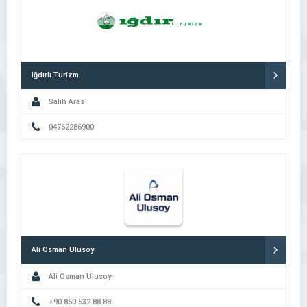
Iğdırlı Turizm
Salih Aras
04762286900
Ali Osman Ulusoy
Ali Osman Ulusoy
+90 850 532 88 88