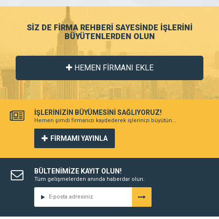
SİZ DE FİRMA REHBERİ SAYESİNDE İŞLERİNİ
BÜYÜTENLERDEN OLUN
HEMEN FİRMANI EKLE
İŞLERİNİZİN BÜYÜMESİNİ SAĞLIYORUZ!
Hemen şimdi firmanızı kaydederek işlerinizi büyütün...
FİRMAMI YAYINLA
BÜLTENİMİZE KAYIT OLUN!
Tüm gelişmelerden anında haberdar olun.