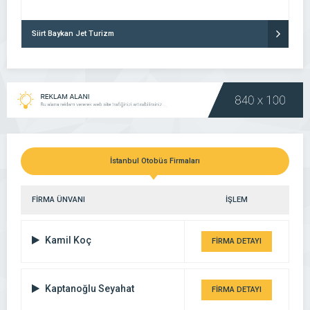
Siirt Baykan Jet Turizm
İstanbul Otobüs Firmaları
FİRMA ÜNVANI
İŞLEM
Kamil Koç
FİRMA DETAYI
Kaptanoğlu Seyahat
FİRMA DETAYI