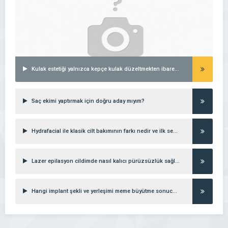
Kulak estetiği yalnızca kepçe kulak düzeltmekten ibaret midir?
Saç ekimi yaptırmak için doğru aday mıyım?
Hydrafacial ile klasik cilt bakımının farkı nedir ve ilk seanstan ne beklemeliyim?
Lazer epilasyon cildimde nasıl kalıcı pürüzsüzlük sağlar?
Hangi implant şekli ve yerleşimi meme büyütme sonucunu en doğal gösterir?