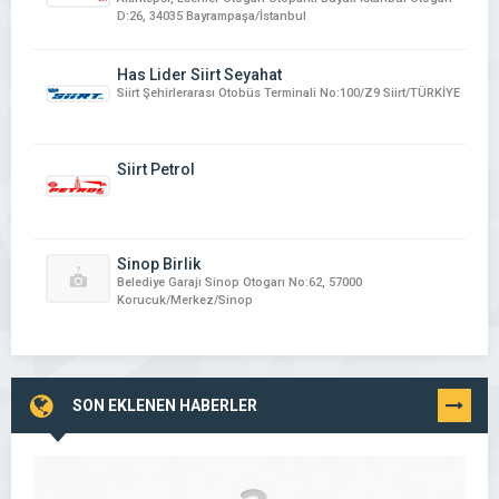
D:26, 34035 Bayrampaşa/İstanbul
Has Lider Siirt Seyahat
Siirt Şehirlerarası Otobüs Terminali No:100/Z9 Siirt/TÜRKİYE
Siirt Petrol
Sinop Birlik
Belediye Garajı Sinop Otogarı No:62, 57000
Korucuk/Merkez/Sinop
SON EKLENEN HABERLER
TÜMÜNÜ
GÖR