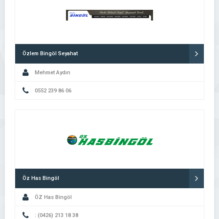
Özlem Bingöl Seyahat
Mehmet Aydın
0552 239 86 06
Öz Has Bingöl
ÖZ Has Bingöl
: (0426) 213 18 38