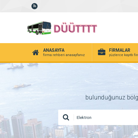
ANASAYFA
FİRMALAR
firma rehberi anasayfanız
yüzlerce kayıtlı f
bulunduğunuz bölgede