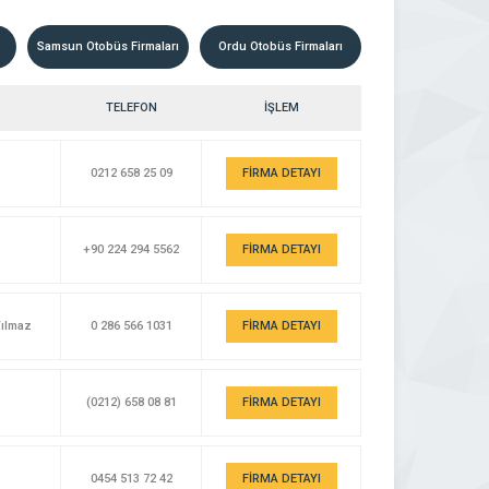
Samsun Otobüs Firmaları
Ordu Otobüs Firmaları
TELEFON
İŞLEM
0212 658 25 09
FİRMA DETAYI
+90 224 294 5562
FİRMA DETAYI
Yılmaz
0 286 566 1031
FİRMA DETAYI
(0212) 658 08 81
FİRMA DETAYI
0454 513 72 42
FİRMA DETAYI