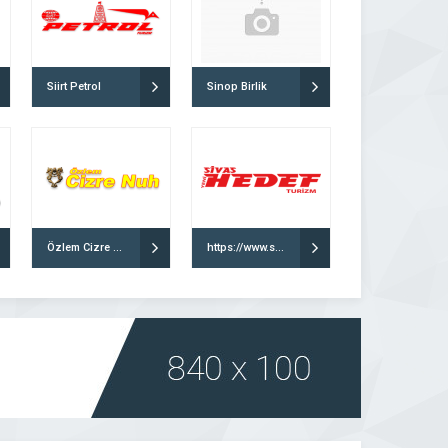
Siirt Petrol
Sinop Birlik
Özlem Cizre Nuh
https://www.sivashedefturizm.com/