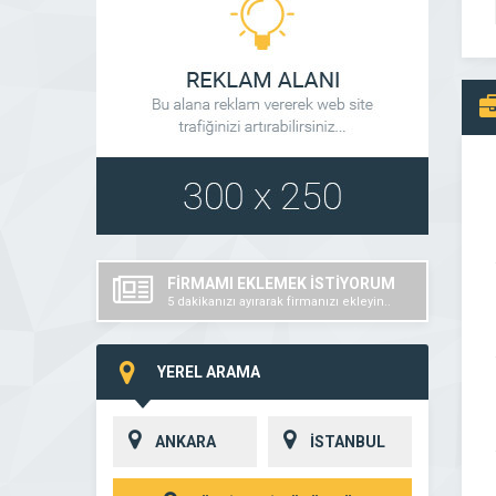
FİRMAMI EKLEMEK İSTİYORUM
5 dakikanızı ayırarak firmanızı ekleyin..
YEREL ARAMA
ANKARA
İSTANBUL