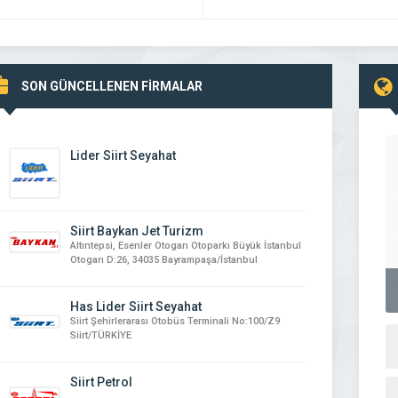
SON GÜNCELLENEN FİRMALAR
Lider Siirt Seyahat
Siirt Baykan Jet Turizm
Altıntepsi, Esenler Otogarı Otoparkı Büyük İstanbul
Otogarı D:26, 34035 Bayrampaşa/İstanbul
Has Lider Siirt Seyahat
Siirt Şehirlerarası Otobüs Terminali No:100/Z9
Siirt/TÜRKİYE
Siirt Petrol