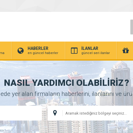
HABERLER
İLANLAR
irma
en güncel haberler
güncel seri ilanlar
NASIL YARDIMCI OLABİLİRİZ
?
 yer alan firmaların haberlerini, ilanlarını ve ürünl