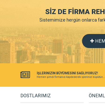
SİZ DE FİRMA RE
Sistemimize hergün onlarca farkl
HEM
İŞLERİNİZİN BÜYÜMESİNİ SAĞLIYORUZ!
Hemen şimdi firmanızı kaydederek işlerinizi büyütün...
DOSTLARIMIZ
ÖNEMLİ