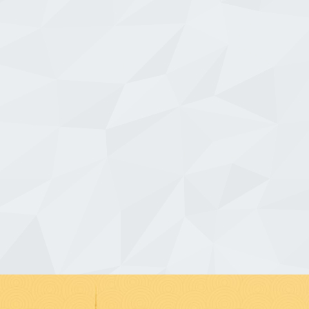
lerinden ödün vermeden ulaşım
yeniden yapılanarak yeni adıyla Çanakkale Tr
liyet veren köklü turizm şirketidir.
Turizm Ticaret Limited Şirketi olarak faali
 DETAYLI İNCELE
FİRMAYI DETAYLI İNCELE
e firmanın kurulduğu yıldan itibaren
göstermeye başlamıştır. Kurulduğu günden b
lkelerinden ödün vermeyen Erzincan
Çanakkale Truva Turizm olarak güvenli ve niteli
 her zaman güler yüzlü hizmetiyle
hizmet veren, sürekli yenilenen ve müşt
 hizmet için hazırdır. Firmamıza ait
memnuniyetine önem veren, çağdaş […]
e yolcularımızın […]