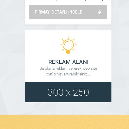
peron numarası. Kar Bes Turizm Çorum otobüs
misyon ilke
seferlerini, saatlerini ve otobüs bileti fiyatlarını
sektöründe faa
FİRMAYI DETAYLI İNCELE
FİRMAYI
sorgula. Kar Bes Turizm Çorum şube telefon
Kalitesinden v
numaralarını ve Çorum Otogar telefon numarasını
belirlediği i
incele! Kar Bes Turizm Çağrı Merkezi: 0850 360 19
Başak Turizm
[…]
müşterilerine
otobüslerimizd