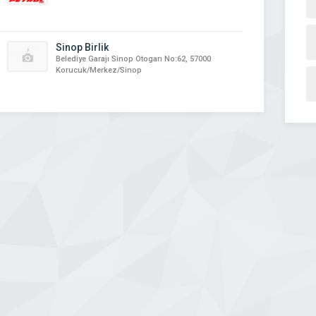
Sinop Birlik
Belediye Garajı Sinop Otogarı No:62, 57000
Korucuk/Merkez/Sinop
zincan Başak Turizm
Çanakkale Truva Turizm
r yerine ulaşım hizmeti veren otobüs
Çanakkale Truva Turizm Ticaret Limited Şirketi 
incan Başak Turizm 2005 yılında
yıllarından bu yana Kale-Çan Seyahat ve Çan Bir
 Kuruluşundan itibaren vizyon ve
olarak faaliyet gösteren firmamız 1992 yılı