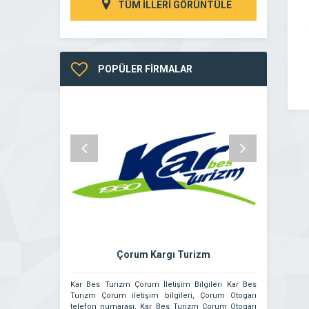
TÜM İLLERİ GÖRÜNTÜLE
POPÜLER FİRMALAR
Çorum Kargı Turizm
Er
Kar Bes Turizm Çorum İletişim Bilgileri Kar Bes
Türkiye’nin he
Turizm Çorum iletişim bilgileri, Çorum Otogarı
firmamız Erz
telefon numarası, Kar Bes Turizm Çorum Otogarı
kurulmuştur.