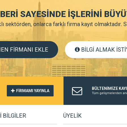
HBERİ SAYESİNDE İŞLERİNİ BÜ
ı sektörden, onlarca farklı firma kayıt olmaktadır. 
EN FİRMANI EKLE
BİLGİ ALMAK İST
BÜLTENİMİZE KAY
FİRMAMI YAYINLA
Tüm gelişmelerden anı
 BİLGİLER
ÜYELİK