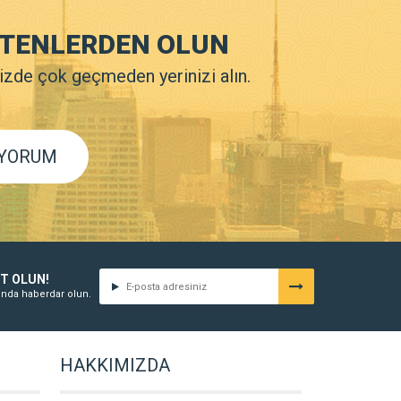
YÜTENLERDEN OLUN
Sizde çok geçmeden yerinizi alın.
İYORUM
IT OLUN!
nda haberdar olun.
HAKKIMIZDA