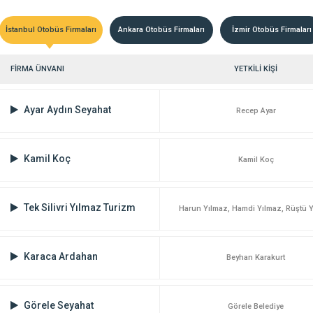
İstanbul Otobüs Firmaları
Ankara Otobüs Firmaları
İzmir Otobüs Firmaları
FİRMA ÜNVANI
YETKİLİ KİŞİ
Ayar Aydın Seyahat
Recep Ayar
Kamil Koç
Kamil Koç
Tek Silivri Yılmaz Turizm
Harun Yılmaz, Hamdi Yılmaz, Rüştü 
Karaca Ardahan
Beyhan Karakurt
Görele Seyahat
Görele Belediye