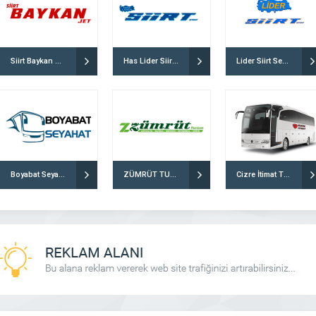
Siirt Baykan Jet Turizm
Has Lider Siirt Seyahat
Lider Siirt Seyahat
Boyabat Seyahat
ZÜMRÜT TURİZM
Cizre İtimat Turizm