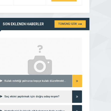
SON EKLENEN HABERLER
TÜMÜNÜ GÖR
Kulak estetiği yalnızca kepçe kulak düzeltmekten ibaret midir?
Saç ekimi yaptırmak için doğru aday mıyım?