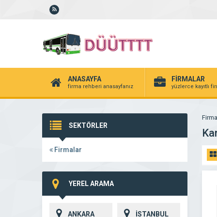
ANASAYFA
FİRMALAR
firma rehberi anasayfanız
yüzlerce kayıtlı f
Firma
SEKTÖRLER
Kar
Firmalar
YEREL ARAMA
ANKARA
İSTANBUL