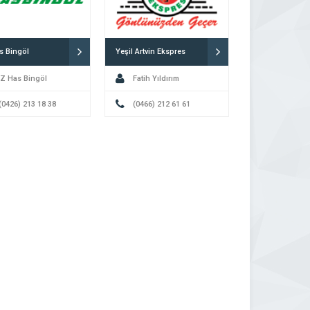
s Bingöl
Yeşil Artvin Ekspres
Z Has Bingöl
Fatih Yıldırım
 (0426) 213 18 38
(0466) 212 61 61