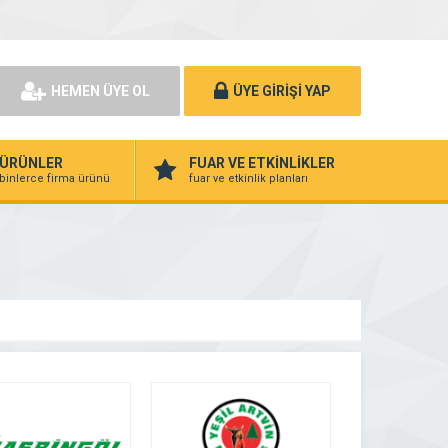
HEMEN ÜYE OL
ÜYE GİRİŞİ YAP
ÜRÜNLER
FUAR VE ETKİNLİKLER
binlerce firma ürünü
fuar ve etkinlik planları