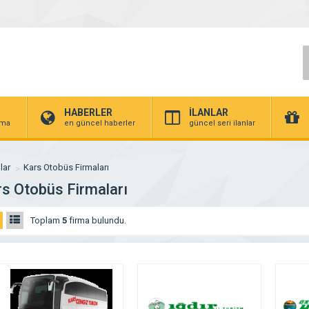
HABERLER
İLANLAR
irma
en güncel haberler
güncel seri ilanlar
lar
Kars Otobüs Firmaları
s Otobüs Firmaları
Toplam
5
firma bulundu.