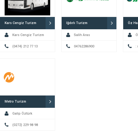
Kars Cengiz Turizm
Iğdırlı Turizm
Öz Ha
Kars Cengiz Turizm
Salih Aras
Ö
(0474) 212 77 13
04762286900
:
Metro Turizm
Galip Öztürk
(0272) 229 98 98