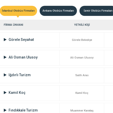
İstanbul Otobüs Firmaları
Ankara Otobüs Firmaları
İzmir Otobüs Firmaları
FİRMA ÜNVANI
YETKİLİ KİŞİ
Görele Seyahat
Görele Belediye
Ali Osman Ulusoy
Ali Osman Ulusoy
Iğdırlı Turizm
Salih Aras
Kamil Koç
Kamil Koç
Fındıkkale Turizm
Muammer Karataş