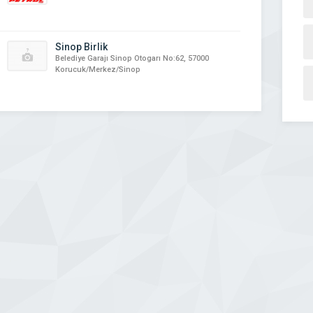
Sinop Birlik
Belediye Garajı Sinop Otogarı No:62, 57000
Korucuk/Merkez/Sinop
zincan Başak Turizm
Çanakkale Truva Turizm
r yerine ulaşım hizmeti veren otobüs
Çanakkale Truva Turizm Ticaret Limited Şirketi 
incan Başak Turizm 2005 yılında
yıllarından bu yana Kale-Çan Seyahat ve Çan Bir
 Kuruluşundan itibaren vizyon ve
olarak faaliyet gösteren firmamız 1992 yılı