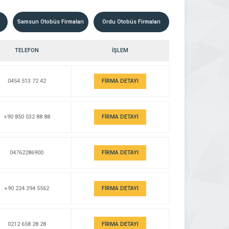
Samsun Otobüs Firmaları
Ordu Otobüs Firmaları
TELEFON
İŞLEM
0454 513 72 42
FİRMA DETAYI
+90 850 532 88 88
FİRMA DETAYI
04762286900
FİRMA DETAYI
+90 224 294 5562
FİRMA DETAYI
0212 658 28 28
FİRMA DETAYI