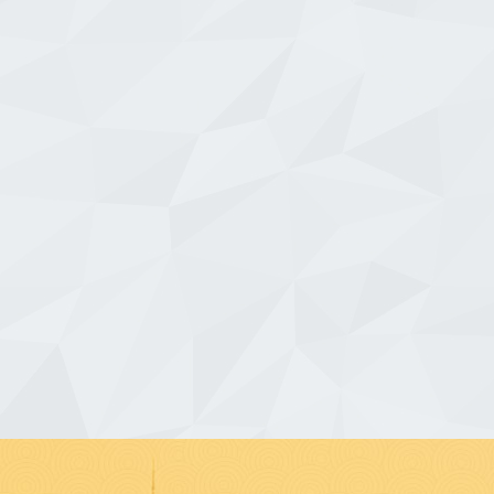
lerinden ödün vermeden ulaşım
yeniden yapılanarak yeni adıyla Çanakkale Tr
liyet veren köklü turizm şirketidir.
Turizm Ticaret Limited Şirketi olarak faali
 DETAYLI İNCELE
FİRMAYI DETAYLI İNCELE
e firmanın kurulduğu yıldan itibaren
göstermeye başlamıştır. Kurulduğu günden b
lkelerinden ödün vermeyen Erzincan
Çanakkale Truva Turizm olarak güvenli ve niteli
 her zaman güler yüzlü hizmetiyle
hizmet veren, sürekli yenilenen ve müşt
 hizmet için hazırdır. Firmamıza ait
memnuniyetine önem veren, çağdaş […]
e yolcularımızın […]