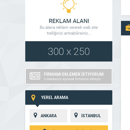
FİRMAMI EKLEMEK İSTİYORUM
5 dakikanızı ayırarak firmanızı ekleyin..
YEREL ARAMA
ANKARA
İSTANBUL