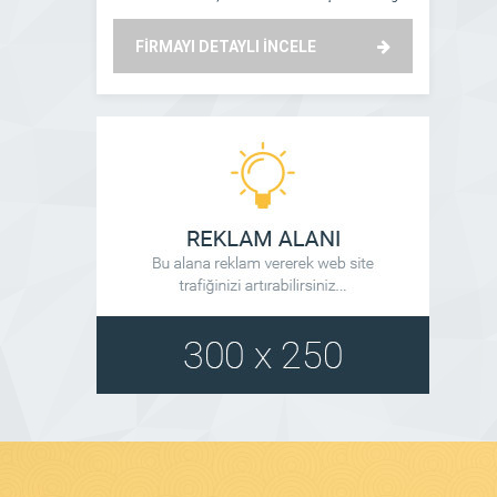
peron numarası. Kar Bes Turizm Çorum otobüs
misyon ilke
seferlerini, saatlerini ve otobüs bileti fiyatlarını
sektöründe faa
FİRMAYI DETAYLI İNCELE
FİRMAYI
sorgula. Kar Bes Turizm Çorum şube telefon
Kalitesinden v
numaralarını ve Çorum Otogar telefon numarasını
belirlediği i
incele! Kar Bes Turizm Çağrı Merkezi: 0850 360 19
Başak Turizm
[…]
müşterilerine
otobüslerimizd