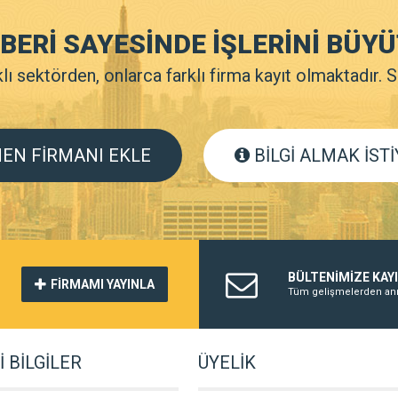
HBERİ SAYESİNDE İŞLERİNİ BÜ
ı sektörden, onlarca farklı firma kayıt olmaktadır. 
EN FİRMANI EKLE
BİLGİ ALMAK İST
BÜLTENİMİZE KAY
FİRMAMI YAYINLA
Tüm gelişmelerden anı
 BİLGİLER
ÜYELİK