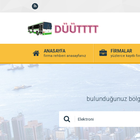
ANASAYFA
FİRMALAR
firma rehberi anasayfanız
yüzlerce kayıtlı f
bulunduğunuz bölgede