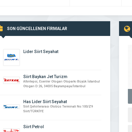
SON GÜNCELLENEN FİRMALAR
Lider Siirt Seyahat
Siirt Baykan Jet Turizm
Altıntepsi, Esenler Otogarı Otoparkı Büyük İstanbul
Otogarı D:26, 34035 Bayrampaşa/İstanbul
Has Lider Siirt Seyahat
Siirt Şehirlerarası Otobüs Terminali No:100/Z9
Siirt/TÜRKİYE
Siirt Petrol