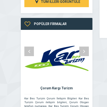
TÜM İLLERİ GÖRÜNTÜLE
POPÜLER FİRMALAR
Çorum Kargı Turizm
Er
Kar Bes Turizm Çorum İletişim Bilgileri Kar Bes
Türkiye’nin he
Turizm Çorum iletişim bilgileri, Çorum Otogarı
firmamız Erz
telefon numarası, Kar Bes Turizm Çorum Otogarı
kurulmuştur.