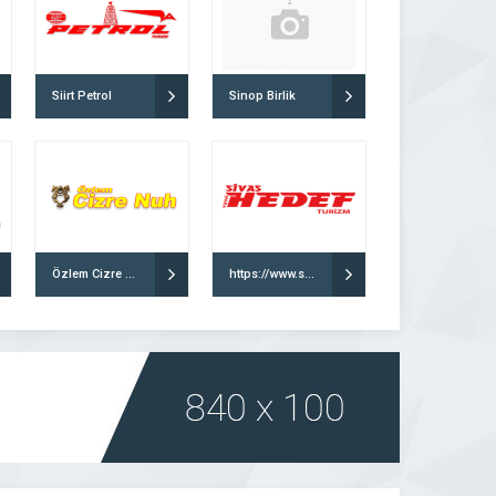
Siirt Petrol
Sinop Birlik
Özlem Cizre Nuh
https://www.sivashedefturizm.com/