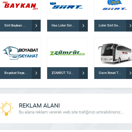
Siirt Baykan Jet Turizm
Has Lider Siirt Seyahat
Lider Siirt Seyahat
Boyabat Seyahat
ZÜMRÜT TURİZM
Cizre İtimat Turizm