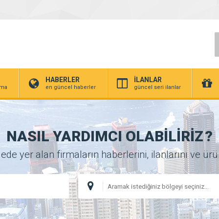
HABERLER
İLANLAR
irma
en güncel haberler
güncel seri ilanlar
NASIL YARDIMCI OLABİLİRİZ
?
 yer alan firmaların haberlerini, ilanlarını ve ürünl