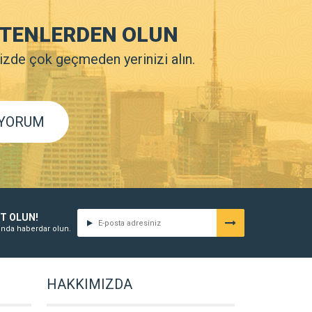
YÜTENLERDEN OLUN
Sizde çok geçmeden yerinizi alın.
İYORUM
IT OLUN!
nda haberdar olun.
HAKKIMIZDA