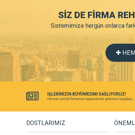
SİZ DE FİRMA RE
Sistemimize hergün onlarca farkl
HEM
İŞLERİNİZİN BÜYÜMESİNİ SAĞLIYORUZ!
Hemen şimdi firmanızı kaydederek işlerinizi büyütün...
DOSTLARIMIZ
ÖNEMLİ