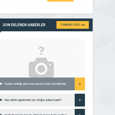
SON EKLENEN HABERLER
TÜMÜNÜ GÖR
Kulak estetiği yalnızca kepçe kulak düzeltmekten ibaret midir?
Saç ekimi yaptırmak için doğru aday mıyım?