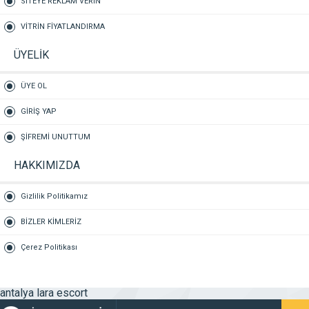
SİTEYE REKLAM VERİN
VİTRİN FİYATLANDIRMA
ÜYELİK
ÜYE OL
GİRİŞ YAP
ŞİFREMİ UNUTTUM
HAKKIMIZDA
Gizlilik Politikamız
BİZLER KİMLERİZ
Çerez Politikası
antalya lara escort