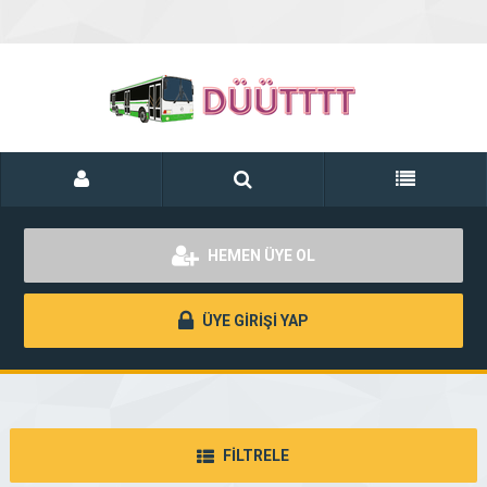
HEMEN ÜYE OL
ÜYE GİRİŞİ YAP
FİLTRELE