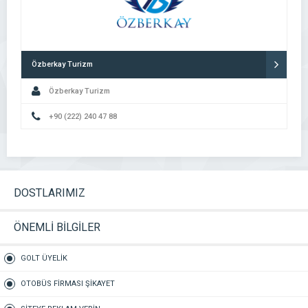
Özberkay Turizm
Özberkay Turizm
+90 (222) 240 47 88
DOSTLARIMIZ
ÖNEMLİ BİLGİLER
GOLT ÜYELİK
OTOBÜS FİRMASI ŞİKAYET