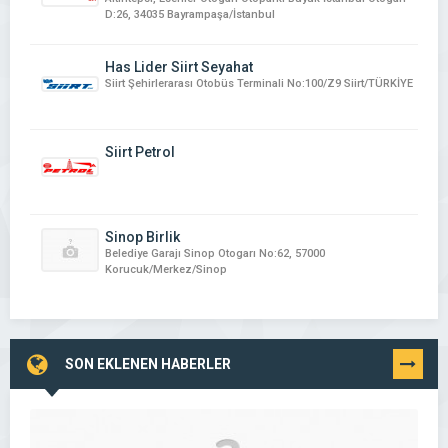
D:26, 34035 Bayrampaşa/İstanbul
Has Lider Siirt Seyahat
Siirt Şehirlerarası Otobüs Terminali No:100/Z9 Siirt/TÜRKİYE
Siirt Petrol
Sinop Birlik
Belediye Garajı Sinop Otogarı No:62, 57000
Korucuk/Merkez/Sinop
SON EKLENEN HABERLER
TÜMÜNÜ
GÖR