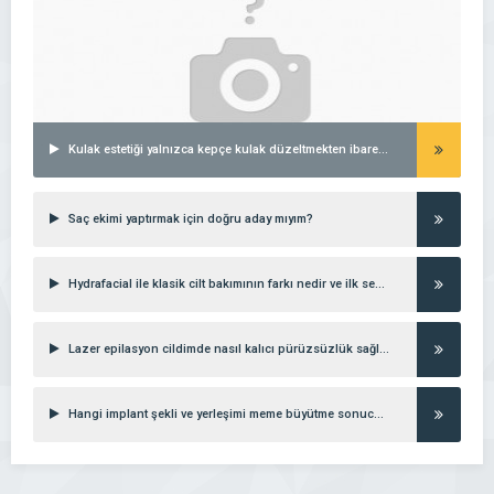
Kulak estetiği yalnızca kepçe kulak düzeltmekten ibaret midir?
Saç ekimi yaptırmak için doğru aday mıyım?
Hydrafacial ile klasik cilt bakımının farkı nedir ve ilk seanstan ne beklemeliyim?
Lazer epilasyon cildimde nasıl kalıcı pürüzsüzlük sağlar?
Hangi implant şekli ve yerleşimi meme büyütme sonucunu en doğal gösterir?