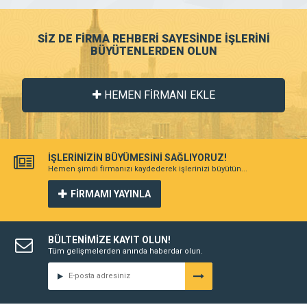
SİZ DE FİRMA REHBERİ SAYESİNDE İŞLERİNİ
BÜYÜTENLERDEN OLUN
HEMEN FİRMANI EKLE
İŞLERİNİZİN BÜYÜMESİNİ SAĞLIYORUZ!
Hemen şimdi firmanızı kaydederek işlerinizi büyütün...
FİRMAMI YAYINLA
BÜLTENİMİZE KAYIT OLUN!
Tüm gelişmelerden anında haberdar olun.