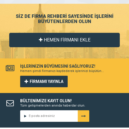
SİZ DE FİRMA REHBERİ SAYESİNDE İŞLERİNİ
BÜYÜTENLERDEN OLUN
HEMEN FİRMANI EKLE
İŞLERİNİZİN BÜYÜMESİNİ SAĞLIYORUZ!
Hemen şimdi firmanızı kaydederek işlerinizi büyütün...
FİRMAMI YAYINLA
BÜLTENİMİZE KAYIT OLUN!
Tüm gelişmelerden anında haberdar olun.