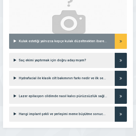
Kulak estetiği yalnızca kepçe kulak düzeltmekten ibaret midir?
Saç ekimi yaptırmak için doğru aday mıyım?
Hydrafacial ile klasik cilt bakımının farkı nedir ve ilk seanstan ne beklemeliyim?
Lazer epilasyon cildimde nasıl kalıcı pürüzsüzlük sağlar?
Hangi implant şekli ve yerleşimi meme büyütme sonucunu en doğal gösterir?