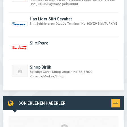
D:26, 34035 Bayrampaşa/İstanbul
Has Lider Siirt Seyahat
Siirt Şehirlerarası Otobüs Terminali No:100/Z9 Siirt/TÜRKİYE
Siirt Petrol
Sinop Birlik
Belediye Garajı Sinop Otogarı No:62, 57000
Korucuk/Merkez/Sinop
SON EKLENEN HABERLER
TÜMÜNÜ
GÖR