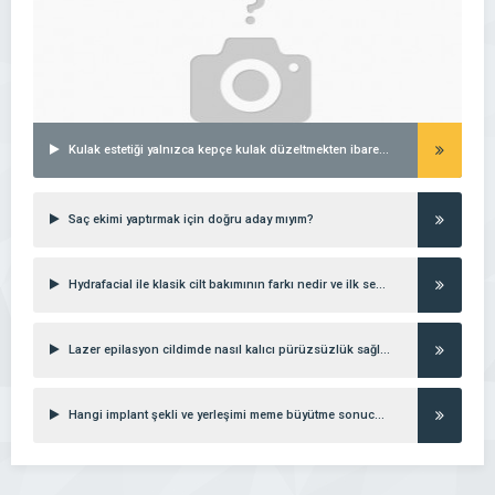
Kulak estetiği yalnızca kepçe kulak düzeltmekten ibaret midir?
Saç ekimi yaptırmak için doğru aday mıyım?
Hydrafacial ile klasik cilt bakımının farkı nedir ve ilk seanstan ne beklemeliyim?
Lazer epilasyon cildimde nasıl kalıcı pürüzsüzlük sağlar?
Hangi implant şekli ve yerleşimi meme büyütme sonucunu en doğal gösterir?