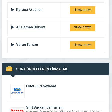
Karaca Ardahan
FİRMA DETAYI
Ali Osman Ulusoy
FİRMA DETAYI
Varan Turizm
FİRMA DETAYI
SON GÜNCELLENEN FİRMALAR
Lider Siirt Seyahat
Siirt Baykan Jet Turizm
Altıntepsi, Esenler Otogarı Otoparkı Büyük İstanbul Otogarı