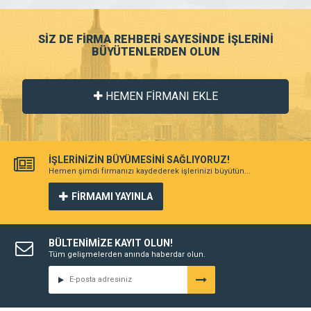
SİZ DE FİRMA REHBERİ SAYESİNDE İŞLERİNİ
BÜYÜTENLERDEN OLUN
HEMEN FİRMANI EKLE
İŞLERİNİZİN BÜYÜMESİNİ SAĞLIYORUZ!
Hemen şimdi firmanızı kaydederek işlerinizi büyütün...
FİRMAMI YAYINLA
BÜLTENİMİZE KAYIT OLUN!
Tüm gelişmelerden anında haberdar olun.