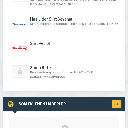
D:26, 34035 Bayrampaşa/İstanbul
Has Lider Siirt Seyahat
Siirt Şehirlerarası Otobüs Terminali No:100/Z9 Siirt/TÜRKİYE
Siirt Petrol
Sinop Birlik
Belediye Garajı Sinop Otogarı No:62, 57000
Korucuk/Merkez/Sinop
SON EKLENEN HABERLER
TÜMÜNÜ
GÖR