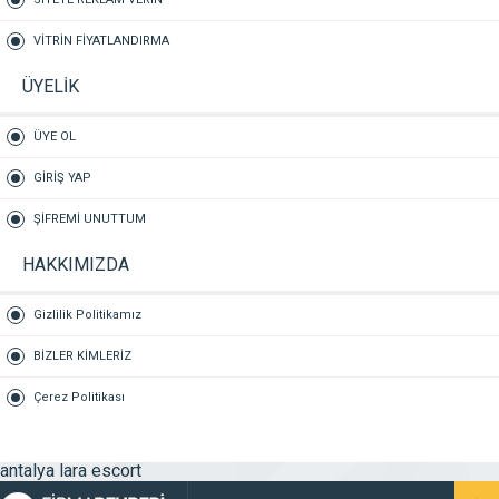
VİTRİN FİYATLANDIRMA
ÜYELİK
ÜYE OL
GİRİŞ YAP
ŞİFREMİ UNUTTUM
HAKKIMIZDA
Gizlilik Politikamız
BİZLER KİMLERİZ
Çerez Politikası
antalya lara escort