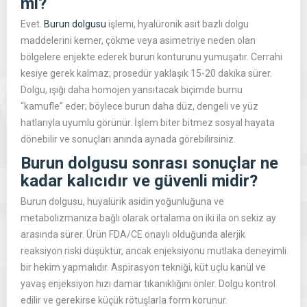
mi?
Evet.
Burun dolgusu
işlemi, hyalüronik asit bazlı dolgu
maddelerini kemer, çökme veya asimetriye neden olan
bölgelere enjekte ederek burun konturunu yumuşatır. Cerrahi
kesiye gerek kalmaz; prosedür yaklaşık 15-20 dakika sürer.
Dolgu, ışığı daha homojen yansıtacak biçimde burnu
“kamufle” eder; böylece burun daha düz, dengeli ve yüz
hatlarıyla uyumlu görünür. İşlem biter bitmez sosyal hayata
dönebilir ve sonuçları anında aynada görebilirsiniz.
Burun dolgusu sonrası sonuçlar ne
kadar kalıcıdır ve güvenli midir?
Burun dolgusu, huyalürik asidin yoğunluğuna ve
metabolizmanıza bağlı olarak ortalama on iki ila on sekiz ay
arasında sürer. Ürün FDA/CE onaylı olduğunda alerjik
reaksiyon riski düşüktür, ancak enjeksiyonu mutlaka deneyimli
bir hekim yapmalıdır. Aspirasyon tekniği, küt uçlu kanül ve
yavaş enjeksiyon hızı damar tıkanıklığını önler. Dolgu kontrol
edilir ve gerekirse küçük rötuşlarla form korunur.