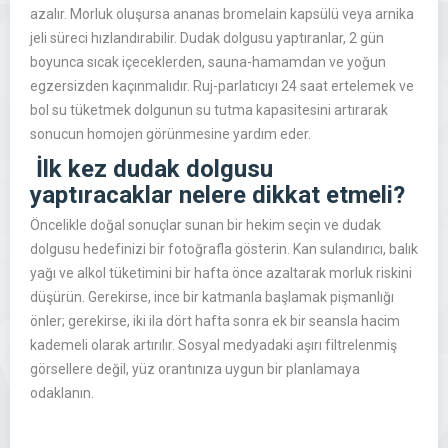
azalır. Morluk oluşursa ananas bromelain kapsülü veya arnika
jeli süreci hızlandırabilir. Dudak dolgusu yaptıranlar, 2 gün
boyunca sıcak içeceklerden, sauna-hamamdan ve yoğun
egzersizden kaçınmalıdır. Ruj-parlatıcıyı 24 saat ertelemek ve
bol su tüketmek dolgunun su tutma kapasitesini artırarak
sonucun homojen görünmesine yardım eder.
İlk kez dudak dolgusu
yaptıracaklar nelere dikkat etmeli?
Öncelikle doğal sonuçlar sunan bir hekim seçin ve dudak
dolgusu hedefinizi bir fotoğrafla gösterin. Kan sulandırıcı, balık
yağı ve alkol tüketimini bir hafta önce azaltarak morluk riskini
düşürün. Gerekirse, ince bir katmanla başlamak pişmanlığı
önler; gerekirse, iki ila dört hafta sonra ek bir seansla hacim
kademeli olarak artırılır. Sosyal medyadaki aşırı filtrelenmiş
görsellere değil, yüz orantınıza uygun bir planlamaya
odaklanın.