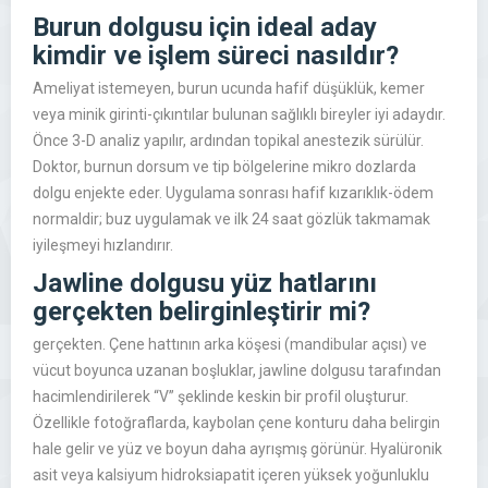
Burun dolgusu için ideal aday
kimdir ve işlem süreci nasıldır?
Ameliyat istemeyen, burun ucunda hafif düşüklük, kemer
veya minik girinti-çıkıntılar bulunan sağlıklı bireyler iyi adaydır.
Önce 3-D analiz yapılır, ardından topikal anestezik sürülür.
Doktor, burnun dorsum ve tip bölgelerine mikro dozlarda
dolgu enjekte eder. Uygulama sonrası hafif kızarıklık-ödem
normaldir; buz uygulamak ve ilk 24 saat gözlük takmamak
iyileşmeyi hızlandırır.
Jawline dolgusu yüz hatlarını
gerçekten belirginleştirir mi?
gerçekten. Çene hattının arka köşesi (mandibular açısı) ve
vücut boyunca uzanan boşluklar, jawline dolgusu tarafından
hacimlendirilerek “V” şeklinde keskin bir profil oluşturur.
Özellikle fotoğraflarda, kaybolan çene konturu daha belirgin
hale gelir ve yüz ve boyun daha ayrışmış görünür. Hyalüronik
asit veya kalsiyum hidroksiapatit içeren yüksek yoğunluklu