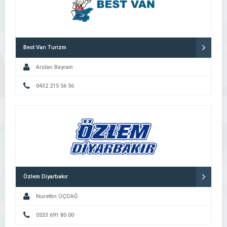
Best Van Turizm
Arslan Bayram
0432 215 56 56
Özlem Diyarbakır
Nurettin ÜÇDAĞ
0533 691 85 00