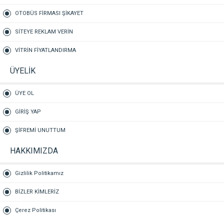
OTOBÜS FİRMASI ŞİKAYET
SİTEYE REKLAM VERİN
VİTRİN FİYATLANDIRMA
ÜYELİK
ÜYE OL
GİRİŞ YAP
ŞİFREMİ UNUTTUM
HAKKIMIZDA
Gizlilik Politikamız
BİZLER KİMLERİZ
Çerez Politikası