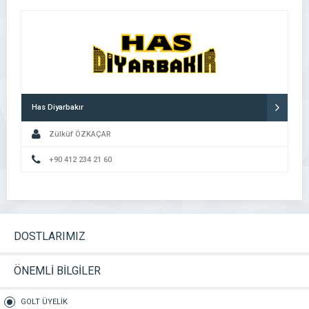
Has Diyarbakır
Zülküf ÖZKAÇAR
+90 412 234 21 60
DOSTLARIMIZ
ÖNEMLİ BİLGİLER
GOLT ÜYELİK