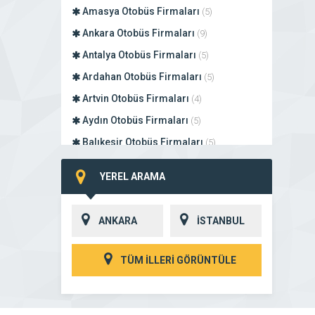
Amasya Otobüs Firmaları
(5)
Ankara Otobüs Firmaları
(9)
Antalya Otobüs Firmaları
(5)
Ardahan Otobüs Firmaları
(5)
Artvin Otobüs Firmaları
(4)
Aydın Otobüs Firmaları
(5)
Balıkesir Otobüs Firmaları
(5)
Bartın Otobüs Firmaları
(4)
YEREL ARAMA
Batman Otobüs Firmaları
(5)
Bayburt Otobüs Firmaları
(4)
ANKARA
İSTANBUL
Bilecik Otobüs Firmaları
(5)
Bingöl Otobüs Firmaları
(5)
TÜM İLLERİ GÖRÜNTÜLE
Bitlis Otobüs Firmaları
(4)
Bolu Otobüs Firmaları
(5)