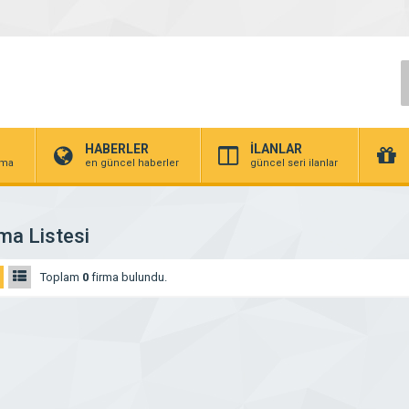
HABERLER
İLANLAR
irma
en güncel haberler
güncel seri ilanlar
ma Listesi
Toplam
0
firma bulundu.