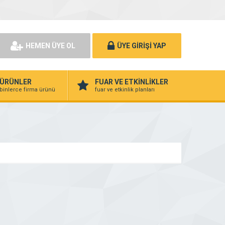
HEMEN ÜYE OL
ÜYE GİRİŞİ YAP
ÜRÜNLER
FUAR VE ETKİNLİKLER
binlerce firma ürünü
fuar ve etkinlik planları