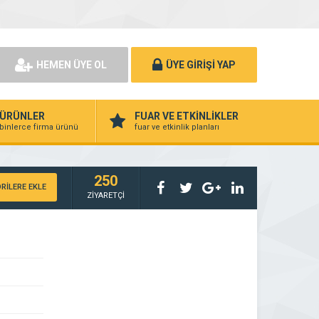
HEMEN ÜYE OL
ÜYE GİRİŞİ YAP
ÜRÜNLER
FUAR VE ETKİNLİKLER
binlerce firma ürünü
fuar ve etkinlik planları
250
RİLERE EKLE
ZİYARETÇİ