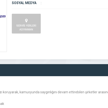
SOSYAL MEDYA
:
SERVİS YERLERİ
ADIYAMAN
mızı koruyarak, kamuoyunda saygınlığını devam ettirebilen şirketler arasın
mak