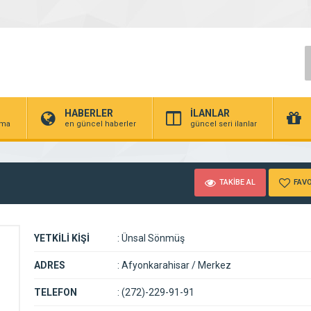
HABERLER
İLANLAR
irma
en güncel haberler
güncel seri ilanlar
TAKİBE AL
FAVO
YETKİLİ KİŞİ
:
Ünsal Sönmüş
ADRES
:
Afyonkarahisar / Merkez
TELEFON
:
(272)-229-91-91