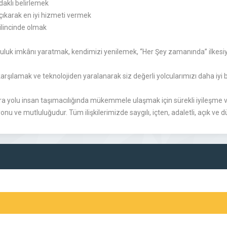
daklı belirlemek
 çıkarak en iyi hizmeti vermek
ilincinde olmak
lculuk imkânı yaratmak, kendimizi yenilemek, “Her Şey zamanında” ilkesi
arşılamak ve teknolojiden yaralanarak siz değerli yolcularımızı daha iyi b
ra yolu insan taşımacılığında mükemmele ulaşmak için sürekli iyileşme v
u ve mutluluğudur. Tüm ilişkilerimizde saygılı, içten, adaletli, açık ve dü