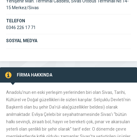
Yenişehir Mah. Terminal Caddesi, Sivas Otobüs Terminali No:14-
15 Merkez/Sivas
TELEFON
0346 226 17 71
SOSYAL MEDYA
FİRMA HAKKINDA
Anadolu’nun en eski yerleşim yerlerinden biri olan Sivas, Tarihi,
Kültürel ve Doğal güzellikleri ile sizleri karşılar. Selçuklu Devleti’nin
Başkenti olan bu şehir Da’rül-ala(güzellikler beldesi) olarak
anılmaktadır. Evliya Çelebi bir seyahatnamesinde Sivas’ı “bütün
halkı sevinçli, ziraatı bol, hayırı ve bereketi çok, pınar ve akarsuları
yeterli olan şenlikli bir şehir olarak” tarif eder. O dönemde çevre
memleketlerde kıtlık olduğu zamanlar Sivas’ta yetiştirilen ürünler