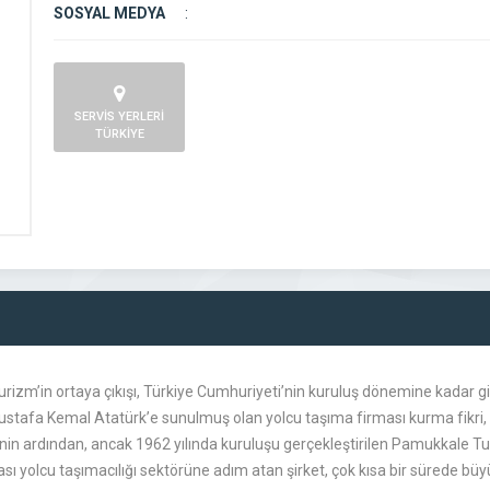
SOSYAL MEDYA
:
SERVİS YERLERİ
TÜRKİYE
rizm’in ortaya çıkışı, Türkiye Cumhuriyeti’nin kuruluş dönemine kadar gid
tafa Kemal Atatürk’e sunulmuş olan yolcu taşıma firması kurma fikri, o
enin ardından, ancak 1962 yılında kuruluşu gerçekleştirilen Pamukkale Turiz
ası yolcu taşımacılığı sektörüne adım atan şirket, çok kısa bir sürede bü