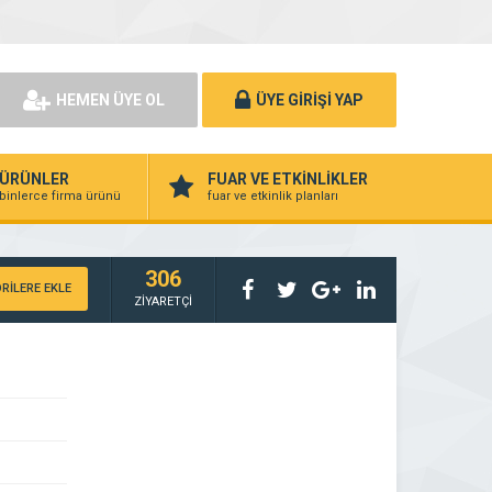
HEMEN ÜYE OL
ÜYE GİRİŞİ YAP
ÜRÜNLER
FUAR VE ETKİNLİKLER
binlerce firma ürünü
fuar ve etkinlik planları
306
RİLERE EKLE
ZİYARETÇİ