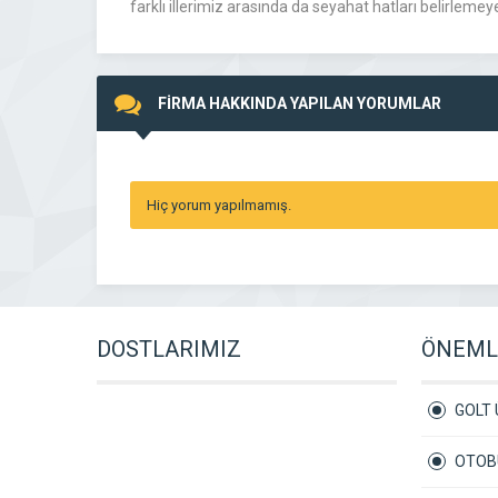
farklı illerimiz arasında da seyahat hatları belirlemey
FİRMA HAKKINDA YAPILAN YORUMLAR
Hiç yorum yapılmamış.
DOSTLARIMIZ
ÖNEMLİ
GOLT 
OTOBÜ