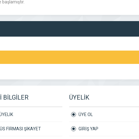
e başlamıştır.
 BİLGİLER
ÜYELİK
ÜYELİK
ÜYE OL
S FİRMASI ŞİKAYET
GİRİŞ YAP