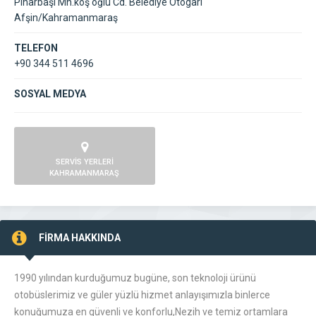
Pınarbaşı Mh.köş oğlu Cd. Belediye Otogarı
Afşin/Kahramanmaraş
TELEFON
+90 344 511 4696
SOSYAL MEDYA
SERVİS YERLERİ
KAHRAMANMARAŞ
FİRMA HAKKINDA
1990 yılından kurduğumuz bugüne, son teknoloji ürünü
otobüslerimiz ve güler yüzlü hizmet anlayışımızla binlerce
konuğumuza en güvenli ve konforlu,Nezih ve temiz ortamlara