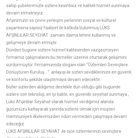
sahip şubelerimizle sizlere kesintisiz ve kaliteli hizmet sunmaya
devam etmekteyiz.
Afşinimizin ve çevre yerleşim yerlerinin sosyal ve kültürel
yaşantısına sayısız faaliyet ile katkıda bulunmuş LÜKS
AFŞINLILAR SEYEHAT zamanı daima lehine kullanmış ve
gelişmeye devam etmiştir.
Dünden bugüne sizlere hizmet kalitesinden vazgeçmeyen
firmamız çalışmalarını bu temeller üzerine oturtarak gelişimini
sürdürmüştür. Firmamızında sloganı olan “Özlemleri Sevinçlere
Dönüştüren Kuruluş …” anlayışı ile sizleri sevdiklerinize en güvenli
ve konforlu şekilde ulaştırmaya devam edecektir.
Bizler sizlerden aldığımız destekle dün olduğu gibi bugünde
sizlere son teknoloji, en iyi kalite, en güvenilir seyehat sunmaya ,
Lüks Afşinlılar Seyahat olarak hizmet verdiğimiz alanda
gücümüzü katlayarak yarında sizlerle olmak için müşteri
memnuniyeti ilkelerimizden ödün vermeden çalışmaya devam
edeceğiz.
LÜKS AFŞINLILAR SEYAHAT ile nice özlemlerinizi sevinçlere