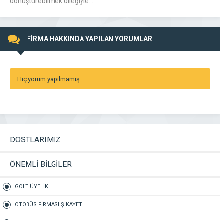
dönüştürebilmek dileğiyle…
FİRMA HAKKINDA YAPILAN YORUMLAR
Hiç yorum yapılmamış.
DOSTLARIMIZ
ÖNEMLİ BİLGİLER
GOLT ÜYELİK
OTOBÜS FİRMASI ŞİKAYET