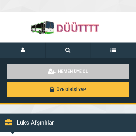
HEMEN ÜYE OL
ÜYE GİRİŞİ YAP
Lüks Afşınlılar