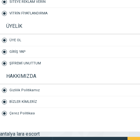
SİTEYE REKLAM VERİN
VİTRİN FİYATLANDIRMA
ÜYELİK
ÜYE OL
GİRİŞ YAP
ŞİFREMİ UNUTTUM
HAKKIMIZDA
Gizlilik Politikamız
BİZLER KİMLERİZ
Çerez Politikası
antalya lara escort