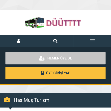
HEMEN ÜYE OL
ÜYE GİRİŞİ YAP
Has Muş Turizm