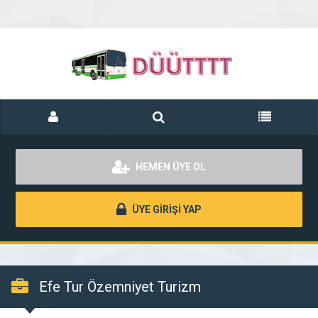
HEMEN ÜYE OL
ÜYE GİRİŞİ YAP
Efe Tur Özemniyet Turizm