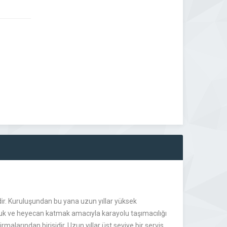
idir. Kuruluşundan bu yana uzun yıllar yüksek
luk ve heyecan katmak amacıyla karayolu taşımacılığı
alarından birisidir. Uzun yıllar üst seviye bir servis