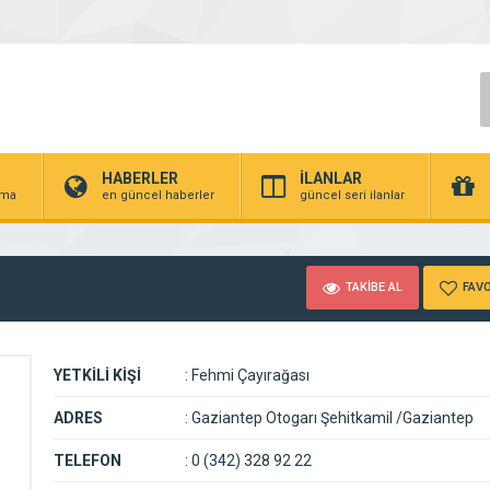
HABERLER
İLANLAR
irma
en güncel haberler
güncel seri ilanlar
TAKİBE AL
FAVO
YETKİLİ KİŞİ
:
Fehmi Çayırağası
ADRES
:
Gaziantep Otogarı Şehitkamil /Gaziantep
TELEFON
:
0 (342) 328 92 22