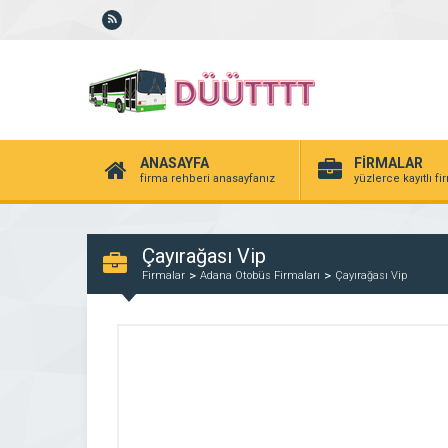
ANASAYFA
FİRMALAR
firma rehberi anasayfanız
yüzlerce kayıtlı f
Çayırağası Vip
Firmalar
Adana Otobüs Firmaları
Çayırağası Vip