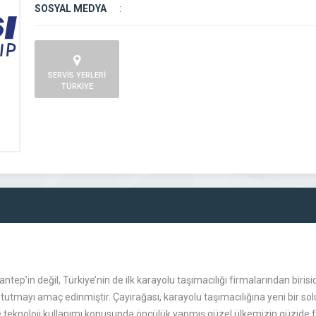
SOSYAL MEDYA
:
SERVİS YERLERİ
TÜRKİYE
ntep’in değil, Türkiye’nin de ilk karayolu taşımacılığı firmalarından biris
utmayı amaç edinmiştir. Çayırağası, karayolu taşımacılığına yeni bir so
ve teknoloji kullanımı konusunda öncülük yapmış güzel ülkemizin güzide firm