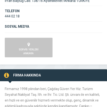
İrfan Baştuğ Cad. 138/16 Aydınlıkevler/Ankara/TÜRKİYE
TELEFON
444 02 18
SOSYAL MEDYA
SERVİS YERLERİ
ANKARA
FİRMA HAKKINDA
Firmamız 1998 yılından beri, Çağdaş Güven Yer Hiz. Turizm
Seyahat Nakliyat Taş. İth. ve İhr. Tic. Ltd. Şti. ünvanı ile en kaliteli,
en hızlı ve en güvenilir hizmeti vermekte olup, genç, dinamik ve
eğitimli kadrosuyla sektörde kendini kanıtlamıştır. Çankırı –