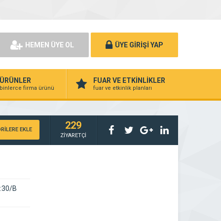
HEMEN ÜYE OL
ÜYE GİRİŞİ YAP
ÜRÜNLER
FUAR VE ETKİNLİKLER
binlerce firma ürünü
fuar ve etkinlik planları
229
RİLERE EKLE
ZİYARETÇİ
o:30/B