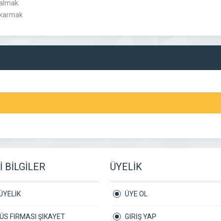
 almak.
çıkarmak
 BİLGİLER
ÜYELİK
ÜYELİK
ÜYE OL
S FİRMASI ŞİKAYET
GİRİŞ YAP