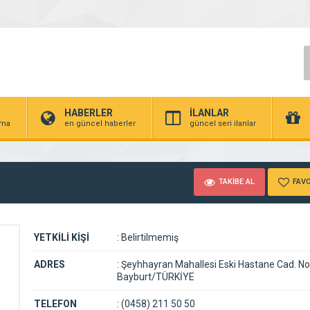
HABERLER
İLANLAR
irma
en güncel haberler
güncel seri ilanlar
TAKİBE AL
FAVO
YETKİLİ KİŞİ
:
Belirtilmemiş
ADRES
:
Şeyhhayran Mahallesi Eski Hastane Cad. N
Bayburt/TÜRKİYE
TELEFON
:
(0458) 211 50 50