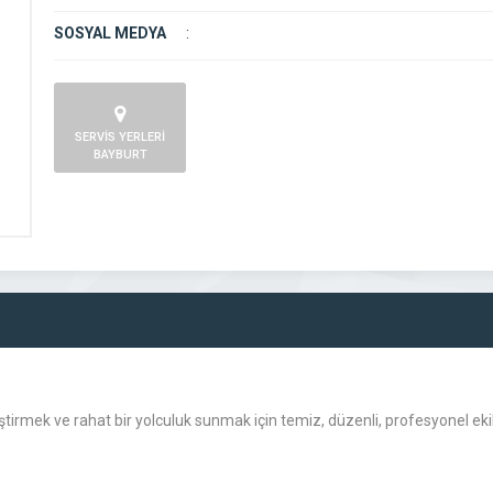
SOSYAL MEDYA
:
SERVİS YERLERİ
BAYBURT
rmek ve rahat bir yolculuk sunmak için temiz, düzenli, profesyonel ek