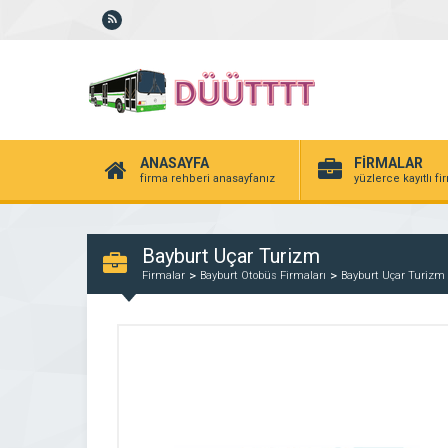
ANASAYFA
FİRMALAR
firma rehberi anasayfanız
yüzlerce kayıtlı f
Bayburt Uçar Turizm
Firmalar
Bayburt Otobüs Firmaları
Bayburt Uçar Turizm